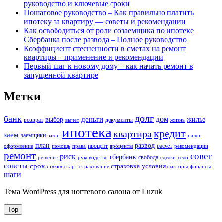
руководство и ключевые сроки
Пошаговое руководство – Как правильно платить
ипотеку за квартиру — советы и рекомендации
Как освободиться от роли созаемщика по ипотеке
Сбербанка после развода – Полное руководство
Коэффициент стесненности в сметах на ремонт
квартиры – применение и рекомендации
Первый шаг к новому дому – как начать ремонт в
запущенной квартире
Метки
долг
банк
дом
деньги
выбор
жилье
возврат
документы
вычет
жизнь
ипотека
кредит
квартира
заем
заемщики
закон
налог
план
развод
процент
расчет
оформление
помощь
права
проценты
рекомендации
ремонт
совет
риск
сбербанк
свобода
решение
руководство
сделки
село
советы
срок
страховка
условия
ставка
старт
страхование
факторы
финансы
шаги
Тема WordPress для ногтевого салона от Luzuk
Top