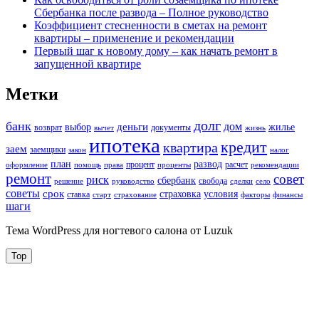
Сбербанка после развода – Полное руководство
Коэффициент стесненности в сметах на ремонт
квартиры – применение и рекомендации
Первый шаг к новому дому – как начать ремонт в
запущенной квартире
Метки
долг
банк
дом
деньги
выбор
жилье
возврат
документы
вычет
жизнь
ипотека
кредит
квартира
заем
заемщики
закон
налог
план
развод
процент
расчет
оформление
помощь
права
проценты
рекомендации
ремонт
совет
риск
сбербанк
свобода
решение
руководство
сделки
село
советы
срок
страховка
условия
ставка
старт
страхование
факторы
финансы
шаги
Тема WordPress для ногтевого салона от Luzuk
Top