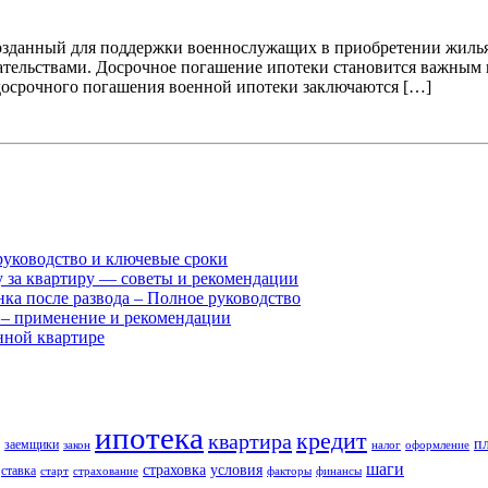
зданный для поддержки военнослужащих в приобретении жилья. 
ательствами. Досрочное погашение ипотеки становится важным 
 досрочного погашения военной ипотеки заключаются […]
руководство и ключевые сроки
у за квартиру — советы и рекомендации
нка после развода – Полное руководство
 – применение и рекомендации
нной квартире
ипотека
кредит
квартира
п
заемщики
закон
налог
оформление
шаги
страховка
условия
ставка
старт
страхование
факторы
финансы