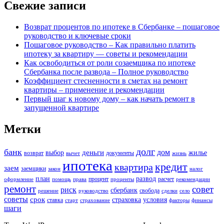
Свежие записи
Возврат процентов по ипотеке в Сбербанке – пошаговое
руководство и ключевые сроки
Пошаговое руководство – Как правильно платить
ипотеку за квартиру — советы и рекомендации
Как освободиться от роли созаемщика по ипотеке
Сбербанка после развода – Полное руководство
Коэффициент стесненности в сметах на ремонт
квартиры – применение и рекомендации
Первый шаг к новому дому – как начать ремонт в
запущенной квартире
Метки
долг
банк
дом
деньги
выбор
жилье
возврат
документы
вычет
жизнь
ипотека
кредит
квартира
заем
заемщики
закон
налог
план
развод
процент
расчет
оформление
помощь
права
проценты
рекомендации
ремонт
совет
риск
сбербанк
свобода
решение
руководство
сделки
село
советы
срок
страховка
условия
ставка
старт
страхование
факторы
финансы
шаги