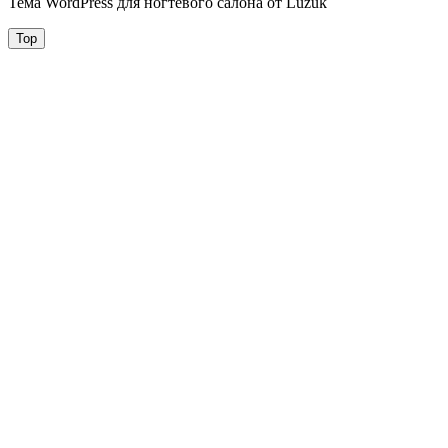
Тема WordPress для ногтевого салона от Luzuk
Top