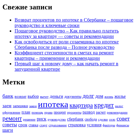
Свежие записи
Возврат процентов по ипотеке в Сбербанке – пошаговое
руководство и ключевые сроки
Пошаговое руководство – Как правильно платить
ипотеку за квартиру — советы и рекомендации
Как освободиться от роли созаемщика по ипотеке
Сбербанка после развода – Полное руководство
Коэффициент стесненности в сметах на ремонт
квартиры – применение и рекомендации
Первый шаг к новому дому – как начать ремонт в
запущенной квартире
Метки
долг
банк
дом
деньги
выбор
жилье
возврат
документы
вычет
жизнь
ипотека
кредит
квартира
заем
заемщики
закон
налог
план
развод
процент
расчет
оформление
помощь
права
проценты
рекомендации
ремонт
совет
риск
сбербанк
свобода
решение
руководство
сделки
село
советы
срок
страховка
условия
ставка
старт
страхование
факторы
финансы
шаги