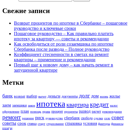
Свежие записи
Возврат процентов по ипотеке в Сбербанке – пошаговое
руководство и ключевые сроки
Пошаговое руководство – Как правильно платить
ипотеку за квартиру — советы и рекомендации
Как освободиться от роли созаемщика по ипотеке
Сбербанка после развода – Полное руководство
Коэффициент стесненности в сметах на ремонт
квартиры – применение и рекомендации
Первый шаг к новому дому – как начать ремонт в
запущенной квартире
Метки
долг
банк
дом
деньги
выбор
жилье
возврат
документы
вычет
жизнь
ипотека
кредит
квартира
заем
заемщики
закон
налог
план
развод
процент
расчет
оформление
помощь
права
проценты
рекомендации
ремонт
совет
риск
сбербанк
свобода
решение
руководство
сделки
село
советы
срок
страховка
условия
ставка
старт
страхование
факторы
финансы
шаги