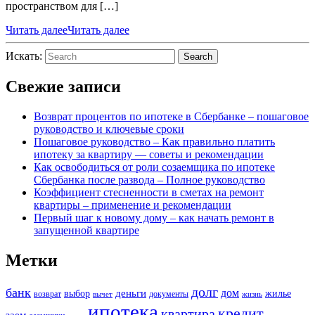
пространством для […]
Читать далее
Читать далее
Искать:
Search
Свежие записи
Возврат процентов по ипотеке в Сбербанке – пошаговое
руководство и ключевые сроки
Пошаговое руководство – Как правильно платить
ипотеку за квартиру — советы и рекомендации
Как освободиться от роли созаемщика по ипотеке
Сбербанка после развода – Полное руководство
Коэффициент стесненности в сметах на ремонт
квартиры – применение и рекомендации
Первый шаг к новому дому – как начать ремонт в
запущенной квартире
Метки
долг
банк
дом
деньги
выбор
жилье
возврат
документы
вычет
жизнь
ипотека
кредит
квартира