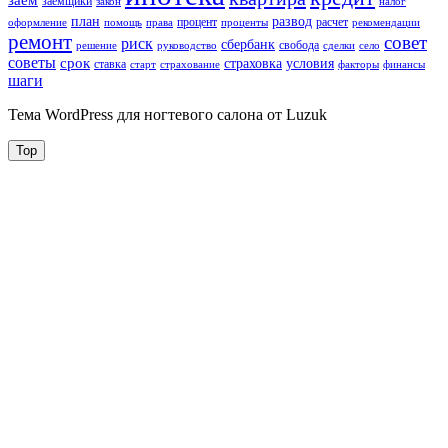
заем
заемщики
закон
налог
план
развод
процент
расчет
оформление
помощь
права
проценты
рекомендации
ремонт
совет
риск
сбербанк
свобода
решение
руководство
сделки
село
советы
срок
страховка
условия
ставка
старт
страхование
факторы
финансы
шаги
Тема WordPress для ногтевого салона от Luzuk
Top