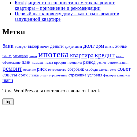
Коэффициент стесненности в сметах на ремонт
квартиры – применение и рекомендации
Первый шаг к новому дому – как начать ремонт в
запущенной квартире
Метки
долг
банк
дом
деньги
выбор
жилье
возврат
документы
вычет
жизнь
ипотека
кредит
квартира
заем
заемщики
закон
налог
план
развод
процент
расчет
оформление
помощь
права
проценты
рекомендации
ремонт
совет
риск
сбербанк
свобода
решение
руководство
сделки
село
советы
срок
страховка
условия
ставка
старт
страхование
факторы
финансы
шаги
Тема WordPress для ногтевого салона от Luzuk
Top